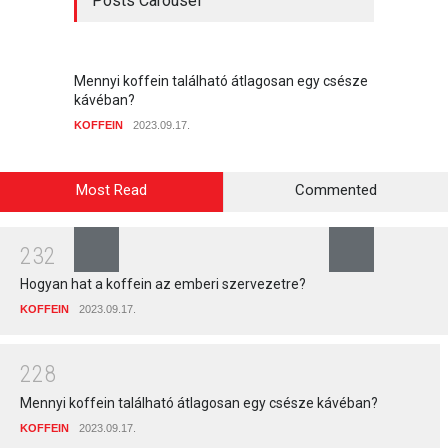
Posts Carousel
Mennyi koffein található átlagosan egy csésze
Hogyan
kávéban?
aromáj
KOFFEIN
2023.09.17.
KOFFEI
Most Read
Commented
2
3
2
Hogyan hat a koffein az emberi szervezetre?
KOFFEIN
2023.09.17.
2
2
8
Mennyi koffein található átlagosan egy csésze kávéban?
KOFFEIN
2023.09.17.