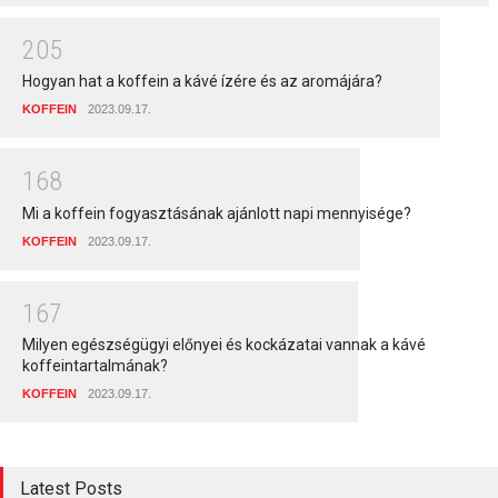
2
0
5
Hogyan hat a koffein a kávé ízére és az aromájára?
KOFFEIN
2023.09.17.
1
6
8
Mi a koffein fogyasztásának ajánlott napi mennyisége?
KOFFEIN
2023.09.17.
1
6
7
Milyen egészségügyi előnyei és kockázatai vannak a kávé
koffeintartalmának?
KOFFEIN
2023.09.17.
Latest Posts