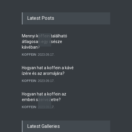
Latest Posts
Mennyi koffein található
átlagosan egy csésze
kávéban?
KOFFEIN
2023.09.17.
Hogyan hat a koffein a kávé
ízére és az aromájára?
KOFFEIN
2023.09.17.
Hogyan hat a koffein az
emberi szervezetre?
KOFFEIN
2023.09.17.
Mennyi koffein marad a
kávéban, ha megfőztük?
Latest Galleries