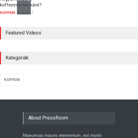
koffeinmentes kávé?
KOFFEIN
2023.09.17.
Hogyan befolyásolja a
koffein az alvást és
Featured Videos
ébrenlétet?
KOFFEIN
2023.09.17.
Kategóriák
Milyen egészségügyi előnyei
és kockázatai vannak a kávé
koffeintartalmának?
KOFFEIN
2023.09.17.
KOFFEIN
About PressRoom
Maecenas mauris elementum, est morbi