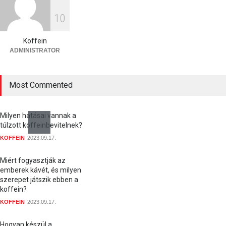
koffeintartalmának?
1
0
KOFFEIN
2023.09.17.
Koffein
ADMINISTRATOR
Most Commented
Milyen hatásai vannak a
túlzott koffeinbevitelnek?
KOFFEIN
2023.09.17.
Miért fogyasztják az
emberek kávét, és milyen
szerepet játszik ebben a
koffein?
KOFFEIN
2023.09.17.
Hogyan készül a