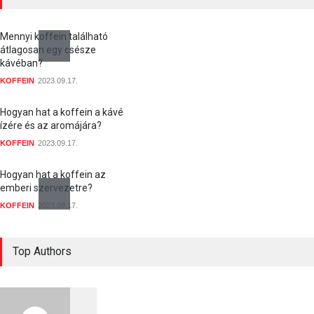
Mennyi koffein található
átlagosan egy csésze
kávéban?
KOFFEIN
2023.09.17.
Hogyan hat a koffein a kávé
ízére és az aromájára?
KOFFEIN
2023.09.17.
Hogyan hat a koffein az
emberi szervezetre?
KOFFEIN
2023.09.17.
Mennyi koffein marad a
kávéban, ha megfőztük?
Top Authors
KOFFEIN
2023.09.17.
Milyen egészségügyi előnyei
és kockázatai vannak a kávé