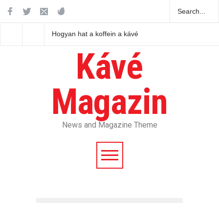
Hogyan hat a koffein a kávé
Hogyan hat a koffein 
ízére és az aromájára?
emberi szervezetre?
Kávé
Magazin
News and Magazine Theme