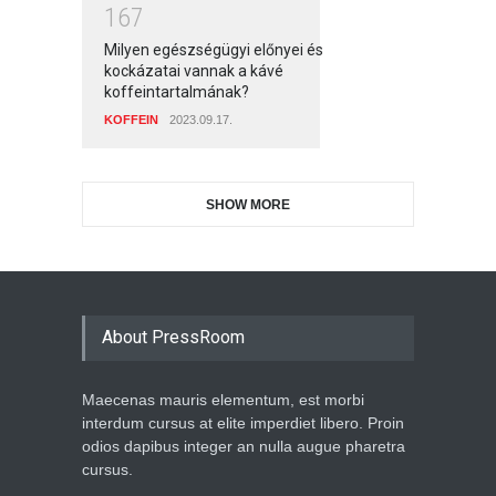
1
6
7
Milyen egészségügyi előnyei és
kockázatai vannak a kávé
koffeintartalmának?
KOFFEIN
2023.09.17.
SHOW MORE
About PressRoom
Maecenas mauris elementum, est morbi
interdum cursus at elite imperdiet libero. Proin
odios dapibus integer an nulla augue pharetra
cursus.