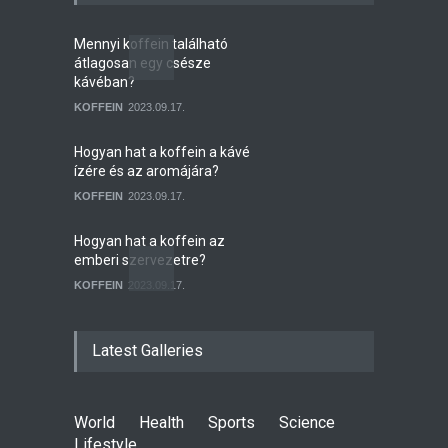
Mennyi koffein található
átlagosan egy csésze
kávéban?
KOFFEIN
2023.09.17.
Hogyan hat a koffein a kávé
ízére és az aromájára?
KOFFEIN
2023.09.17.
Hogyan hat a koffein az
emberi szervezetre?
KOFFEIN
2023.09.17.
Mennyi koffein marad a
kávéban, ha megfőztük?
Latest Galleries
KOFFEIN
2023.09.17.
Milyen egészségügyi előnyei
World
Health
Sports
Science
és kockázatai vannak a kávé
Lifestyle