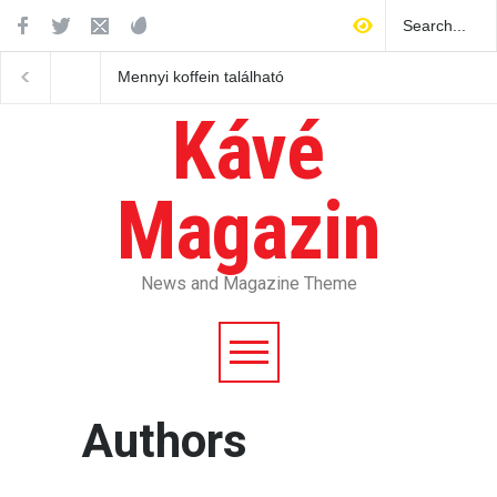
Mennyi koffein található
Hogyan hat a koffein 
átlagosan egy csésze
ízére és az aromájára
kávéban?
Kávé
Magazin
News and Magazine Theme
Authors