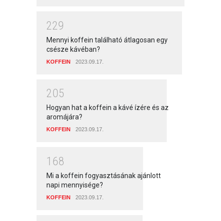
2
2
9
Mennyi koffein található átlagosan egy
csésze kávéban?
KOFFEIN
2023.09.17.
2
0
5
Hogyan hat a koffein a kávé ízére és az
aromájára?
KOFFEIN
2023.09.17.
1
6
8
Mi a koffein fogyasztásának ajánlott
napi mennyisége?
KOFFEIN
2023.09.17.