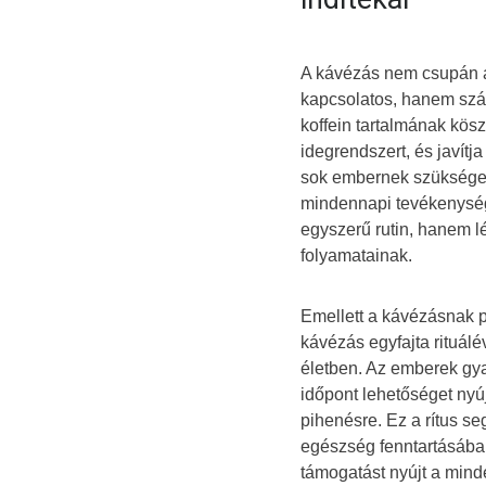
A kávézás nem csupán a 
kapcsolatos, hanem szám
koffein tartalmának kös
idegrendszert, és javítj
sok embernek szüksége v
mindennapi tevékenység
egyszerű rutin, hanem 
folyamatainak.
Emellett a kávézásnak p
kávézás egyfajta rituálé
életben. Az emberek gya
időpont lehetőséget nyú
pihenésre. Ez a rítus se
egészség fenntartásába
támogatást nyújt a mind