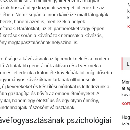
 évszázadok során mélyen gyökeredzett a magyar
M
zak hosszú ideje központi szerepet töltenek be az
k
tében. Nem csupán a finom kávé íze miatt látogatják
k
berek, hanem azért is, mert ezek a helyek
K
ítanak. Barátokkal, üzleti partnerekkel vagy éppen
lálkozások során a kávéházak nemcsak a kávézás,
ny megtapasztalásának helyszínei is.
erűsége a kávézásnak az új trendeknek és a modern
L
ő. A fiatalabb generációk aktívan részt vesznek a
 és felfedezik a különféle kávékínálatot, míg idősebb
hagyományos kávézókban tartanak otthonosnak.
Menn
 új keverékeket és készítési módokat is felfedezünk a
átl
ább gazdagítja és bővíti az emberi élményeket. A
káv
ital, hanem egy életstílus és egy olyan élmény,
KOF
indennapjaik részeként választanak.
Hogy
véfogyasztásának pszichológiai
ízér