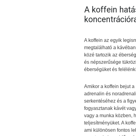
A koffein hat
koncentrációr
A koffein az egyik legis
megtalálható a kávéban,
közé tartozik az ébers
és népszerűsége tükrözi
éberségüket és felélénk
Amikor a koffein bejut a
adrenalin és noradrenali
serkentéséhez és a fig
fogyasztanak kávét vagy 
vagy a munka közben, h
teljesítményüket. A kof
ami különösen fontos le