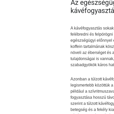
Az egészségüg
kávéfogyaszt
A kávéfogyasztás sokak 
felébredni és felpörögn
egészségügyi előnnyel é
koffein tartalmának kösz
növeli az éberséget és 
tulajdonságai is vannak
szabadgyökök káros hatá
Azonban a túlzott kávéf
legismertebb közöttük a 
például a szívritmuszav
fogyasztása hosszú távo
szerint a túlzott kávéfo
betegség és a fekély ki