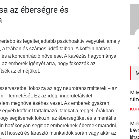
ása az éberségre és
a
mertebb és legelterjedtebb pszichoaktív vegyület, amely
 a teában és számos üdítőitalban. A koffein hatásai
ég és a koncentráció növelése. A kávézás hagyománya
 az emberek igényét arra, hogy fokozzák az
ítsék az elméjüket.
M
 szervezetbe, fokozza az agy neurotranszmitterek – az
Mily
n – termelését. Ez az idegi ingerületátvitel
túlz
yelem megnöveléséhez vezet. Az emberek gyakran
KOF
egyéb koffeint tartalmazó italokat a reggeli órákban
ogy segítsenek fokozni az éberségüket és a mentális
Mié
fein hatékonyan segít az embereknek ébernek maradni,
kávé
het hosszú és fárasztó munkaidők során vagy akár az
játs