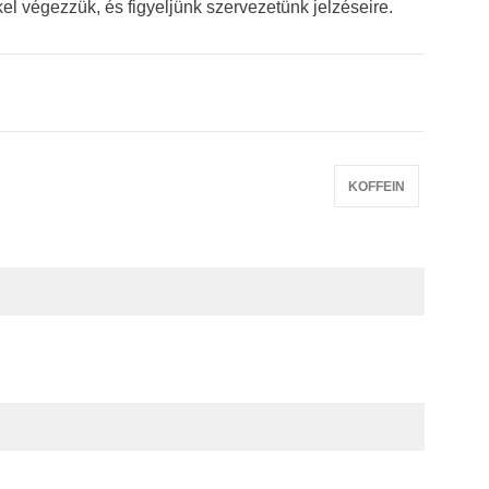
el végezzük, és figyeljünk szervezetünk jelzéseire.
KOFFEIN