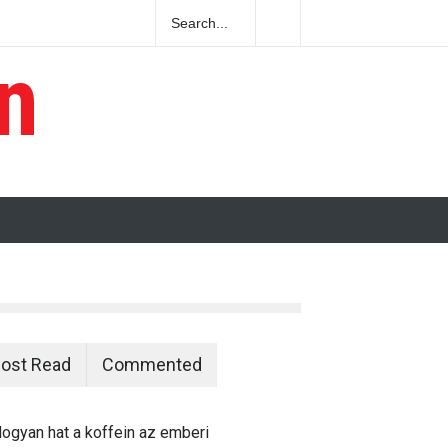
n
ogyan hat a koffein az emberi szervezetre?
ost Read
Commented
ogyan hat a koffein az emberi