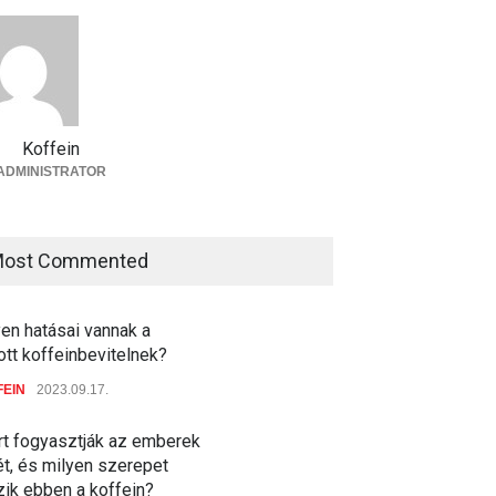
Koffein
ADMINISTRATOR
ost Commented
en hatásai vannak a
ott koffeinbevitelnek?
FEIN
2023.09.17.
rt fogyasztják az emberek
t, és milyen szerepet
zik ebben a koffein?