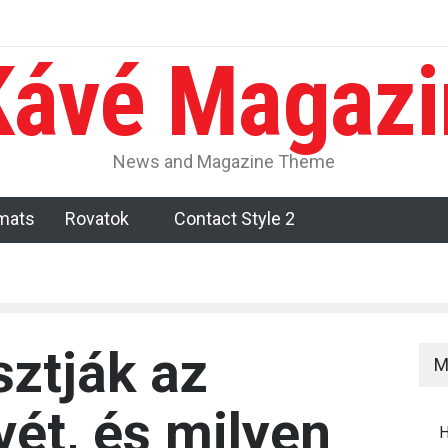
Kávé Magazi
ze kávéban?
Hogyan hat a koffein a kávé ízére és az aromájára?
H
News and Magazine Theme
mats
Rovatok
Contact Style 2
sztják az
M
ét, és milyen
H