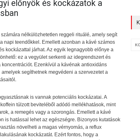
yi előnyök és kockázatok a
ásban
K
számára nélkülözhetetlen reggeli rituálé, amely segít
i a napi teendőkkel. Emellett azonban a kávé számos
KO
s kockázattal járhat. Az egyik legnagyobb előnye a
önhető: ez a vegyület serkenti az idegrendszert és
a koncentrációt. Ezenkívül a kávénak antioxidáns
, amelyek segíthetnek megvédeni a szervezetet a
saitól.
ogyasztásnak is vannak potenciális kockázatai. A
koffein túlzott beviteléből adódó mellékhatások, mint
arok, a remegés vagy a szorongás. Emellett a kávé
n is hatással lehet az egészségre. Bizonyos kutatások
gyasztás növelheti a magas vérnyomás, a reflux
alakulásának kockázatát. Ezért fontos, hogy a