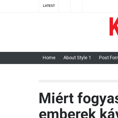
LATEST
Mennyi koffein található átlagosan egy csés
2023-09-17T10:46:13+0000
Home
About Style 1
Post For
Miért fogya
emberek káv