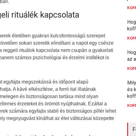
ban.
KOF
eli rituálék kapcsolata
Hog
kof
mberek életében gyakran kulcsfontosságú szerepet
KOF
követően sokan szeretik elindítani a napot egy csésze
 a reggeli rituálok kapcsolata nem csupán a gyakorlati
Hogy
hanem számos pszichológiai és érzelmi indítékot is
az a
KOF
int egyfajta megszokássá és időpont alapú
Mil
tja. A kávé elkészítése, a forró ital illatának
és 
kof
 melegen és biztonságosan tartása mind olyan
llemes érzeteket és örömöt nyújthatnak. Ezáltal a
KOF
ek számára egyfajta stabil és biztonságos pillér lehet
y megnyugvást kínálhat az élet változásai közepette
F