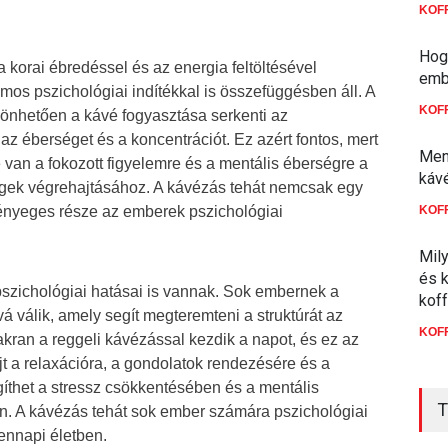
KOF
Hogy
korai ébredéssel és az energia feltöltésével
emb
os pszichológiai indítékkal is összefüggésben áll. A
KOF
zönhetően a kávé fogyasztása serkenti az
a az éberséget és a koncentrációt. Ez azért fontos, mert
Men
an a fokozott figyelemre és a mentális éberségre a
káv
ek végrehajtásához. A kávézás tehát nemcsak egy
lényeges része az emberek pszichológiai
KOF
Mil
és 
szichológiai hatásai is vannak. Sok embernek a
kof
vá válik, amely segít megteremteni a struktúrát az
KOF
kran a reggeli kávézással kezdik a napot, és ez az
jt a relaxációra, a gondolatok rendezésére és a
gíthet a stressz csökkentésében és a mentális
T
n. A kávézás tehát sok ember számára pszichológiai
ennapi életben.