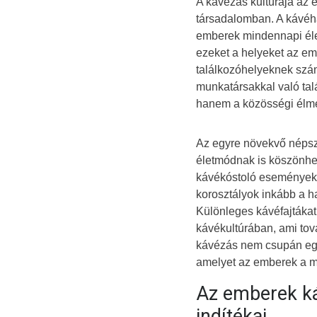
A kávézás kultúrája az
társadalomban. A kávéhá
emberek mindennapi éle
ezeket a helyeket az em
találkozóhelyeknek szám
munkatársakkal való ta
hanem a közösségi élmé
Az egyre növekvő népsz
életmódnak is köszönhet
kávékóstoló eseményeken
korosztályok inkább a 
Különleges kávéfajtákat,
kávékultúrában, ami tov
kávézás nem csupán egy 
amelyet az emberek a m
Az emberek ká
indítékai