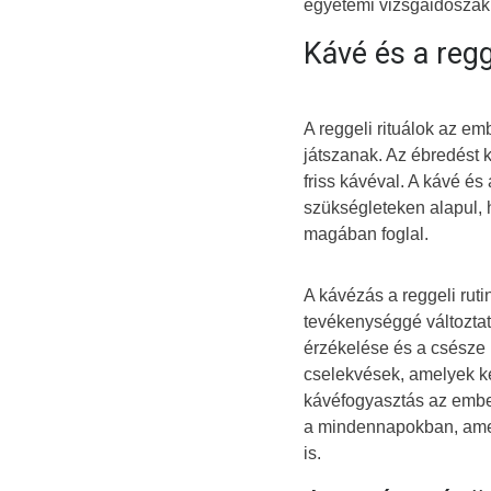
egyetemi vizsgaidőszak
Kávé és a regg
A reggeli rituálok az e
játszanak. Az ébredést 
friss kávéval. A kávé és
szükségleteken alapul, 
magában foglal.
A kávézás a reggeli rut
tevékenységgé változtatha
érzékelése és a csésze
cselekvések, amelyek ke
kávéfogyasztás az ember
a mindennapokban, amel
is.