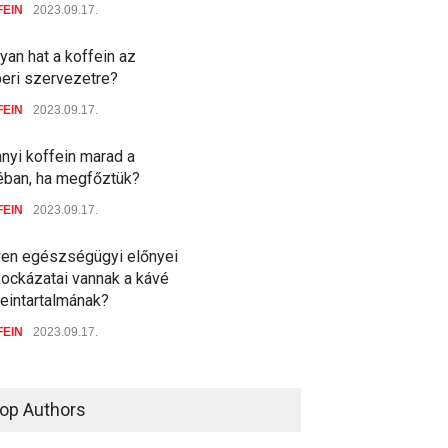
FEIN
2023.09.17.
an hat a koffein az
eri szervezetre?
FEIN
2023.09.17.
nyi koffein marad a
éban, ha megfőztük?
FEIN
2023.09.17.
yen egészségügyi előnyei
kockázatai vannak a kávé
feintartalmának?
FEIN
2023.09.17.
op Authors