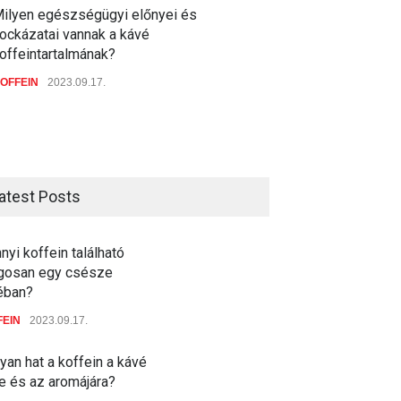
ilyen egészségügyi előnyei és
ockázatai vannak a kávé
offeintartalmának?
OFFEIN
2023.09.17.
atest Posts
yi koffein található
agosan egy csésze
éban?
FEIN
2023.09.17.
an hat a koffein a kávé
e és az aromájára?