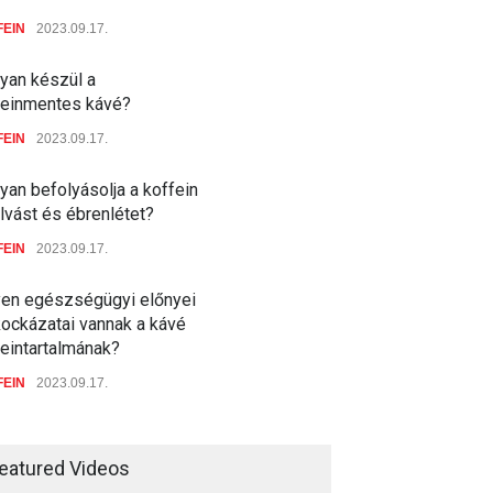
FEIN
2023.09.17.
yan készül a
feinmentes kávé?
FEIN
2023.09.17.
an befolyásolja a koffein
lvást és ébrenlétet?
FEIN
2023.09.17.
yen egészségügyi előnyei
kockázatai vannak a kávé
feintartalmának?
FEIN
2023.09.17.
eatured Videos