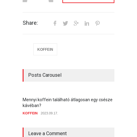
Share:
KOFFEIN
Posts Carousel
Mennyi koffein található átlagosan egy csésze
Hogyan
kávéban?
aromáj
KOFFEIN
2023.09.17.
KOFFEI
Leave a Comment