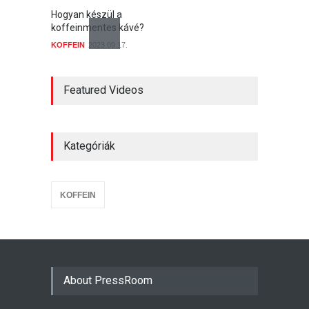
Hogyan készül a
koffeinmentes kávé?
KOFFEIN
2023.09.17.
Hogyan befolyásolja a
koffein az alvást és
Featured Videos
ébrenlétet?
KOFFEIN
2023.09.17.
Kategóriák
Milyen egészségügyi előnyei
és kockázatai vannak a kávé
koffeintartalmának?
KOFFEIN
2023.09.17.
KOFFEIN
About PressRoom