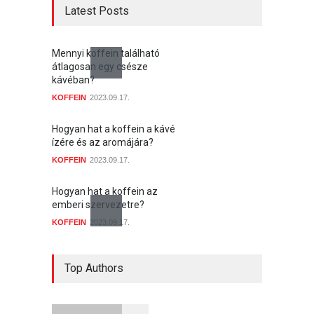
Latest Posts
Mennyi koffein található
átlagosan egy csésze
kávéban?
KOFFEIN
2023.09.17.
Hogyan hat a koffein a kávé
ízére és az aromájára?
KOFFEIN
2023.09.17.
Hogyan hat a koffein az
emberi szervezetre?
KOFFEIN
2023.09.17.
Mennyi koffein marad a
kávéban, ha megfőztük?
Top Authors
KOFFEIN
2023.09.17.