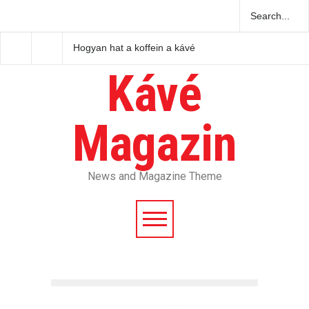
Hogyan hat a koffein a kávé
Hogyan hat a koffein 
ízére és az aromájára?
emberi szervezetre?
Kávé
Magazin
News and Magazine Theme