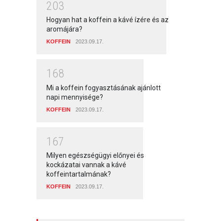
2
0
3
Hogyan hat a koffein a kávé ízére és az
aromájára?
KOFFEIN
2023.09.17.
1
6
8
Mi a koffein fogyasztásának ajánlott
napi mennyisége?
KOFFEIN
2023.09.17.
1
6
7
Milyen egészségügyi előnyei és
kockázatai vannak a kávé
koffeintartalmának?
KOFFEIN
2023.09.17.