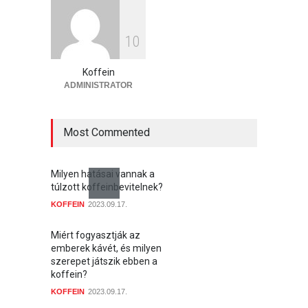
Milyen egészségügyi előnyei
és kockázatai vannak a kávé
koffeintartalmának?
1
0
KOFFEIN
2023.09.17.
Koffein
ADMINISTRATOR
Most Commented
Milyen hatásai vannak a
túlzott koffeinbevitelnek?
KOFFEIN
2023.09.17.
Miért fogyasztják az
emberek kávét, és milyen
szerepet játszik ebben a
koffein?
KOFFEIN
2023.09.17.