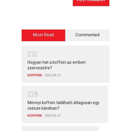
Most Read
Commented
2
3
2
Hogyan hat a koffein az emberi
szervezetre?
KOFFEIN
2023.09.17.
2
2
8
Mennyi koffein található átlagosan egy
csésze kávéban?
KOFFEIN
2023.09.17.