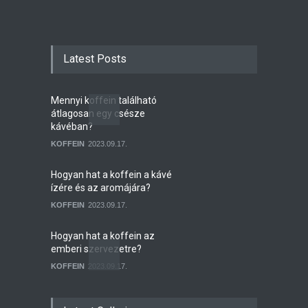
Latest Posts
Mennyi koffein található
átlagosan egy csésze
kávéban?
KOFFEIN
2023.09.17.
Hogyan hat a koffein a kávé
ízére és az aromájára?
KOFFEIN
2023.09.17.
Hogyan hat a koffein az
emberi szervezetre?
KOFFEIN
2023.09.17.
Mennyi koffein marad a