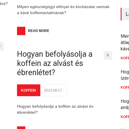
jára?
Milyen egészségügyi előnyei és kockázatai vannak
a kávé koffeintartalmának?
L
READ MORE
Menn
átl
0
káv
Hogyan befolyásolja a
0
KOF
koffein az alvást és
ébrenlétet?
Hogy
ízér
KOF
KOFFEIN
2023.09.17.
Hogy
Hogyan befolyásolja a koffein az alvást és
emb
ébrenlétet?
KOF