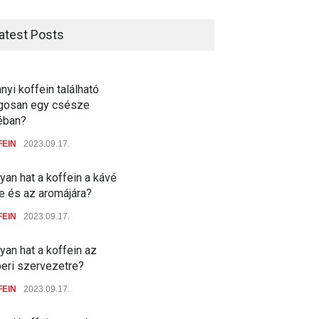
atest Posts
yi koffein található
agosan egy csésze
éban?
FEIN
2023.09.17.
an hat a koffein a kávé
e és az aromájára?
FEIN
2023.09.17.
an hat a koffein az
eri szervezetre?
FEIN
2023.09.17.