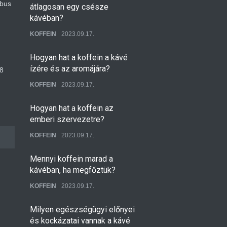
ibus
átlagosan egy csésze
kávéban?
KOFFEIN
2023.09.17.
Hogyan hat a koffein a kávé
ízére és az aromájára?
8
KOFFEIN
2023.09.17.
Hogyan hat a koffein az
emberi szervezetre?
KOFFEIN
2023.09.17.
Mennyi koffein marad a
kávéban, ha megfőztük?
KOFFEIN
2023.09.17.
Milyen egészségügyi előnyei
és kockázatai vannak a kávé