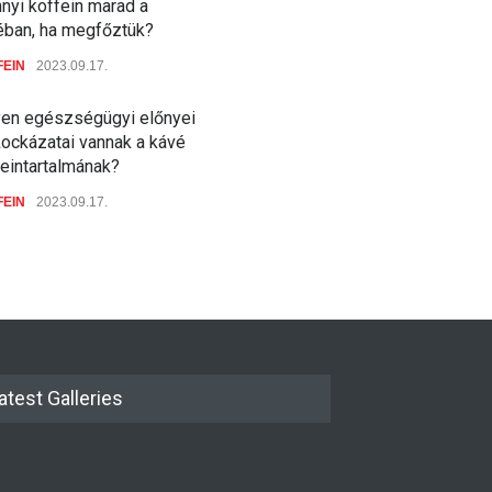
nyi koffein marad a
éban, ha megfőztük?
FEIN
2023.09.17.
yen egészségügyi előnyei
kockázatai vannak a kávé
feintartalmának?
FEIN
2023.09.17.
atest Galleries