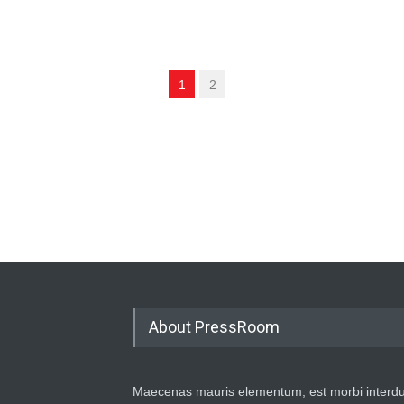
1
2
About PressRoom
Maecenas mauris elementum, est morbi interd