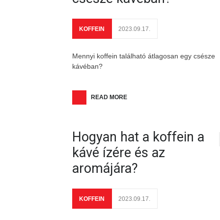
KOFFEIN
2023.09.17.
Mennyi koffein található átlagosan egy csésze
kávéban?
READ MORE
Hogyan hat a koffein a
kávé ízére és az
aromájára?
KOFFEIN
2023.09.17.