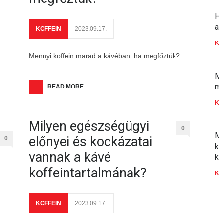
H
a
KOFFEIN
2023.09.17.
K
Mennyi koffein marad a kávéban, ha megfőztük?
M
m
READ MORE
K
Milyen egészségügyi
0
M
előnyei és kockázatai
0
k
vannak a kávé
k
koffeintartalmának?
K
KOFFEIN
2023.09.17.