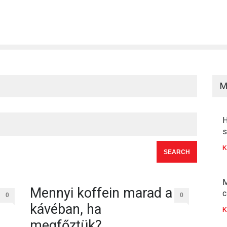
M
H
s
K
M
Mennyi koffein marad a
c
0
0
kávéban, ha
K
megfőztük?