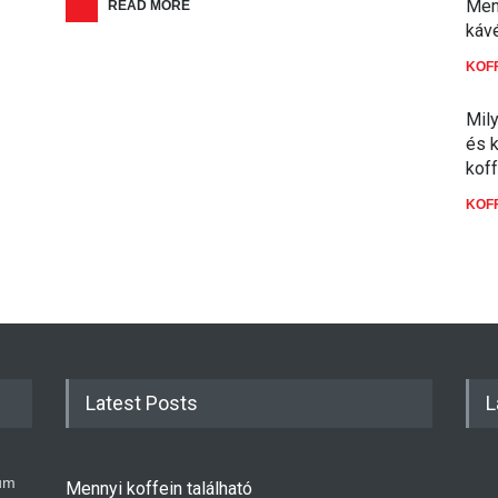
Men
READ MORE
káv
KOF
Mil
és 
kof
KOF
Latest Posts
L
um
Mennyi koffein található